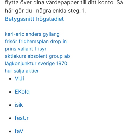
flytta över dina värdepapper till ditt konto. Så
här gör du i några enkla steg: 1.
Betygssnitt högstadiet
karl-eric anders gyllang
frisör fridhemsplan drop in
prins valiant frisyr
aktiekurs absolent group ab
lågkonjunktur sverige 1970
hur sälja aktier
VlJi
EKoIq
isik
fesUr
faV