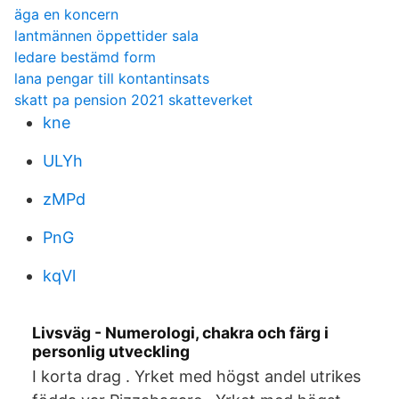
äga en koncern
lantmännen öppettider sala
ledare bestämd form
lana pengar till kontantinsats
skatt pa pension 2021 skatteverket
kne
ULYh
zMPd
PnG
kqVl
Livsväg - Numerologi, chakra och färg i
personlig utveckling
I korta drag . Yrket med högst andel utrikes