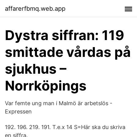
affarerfbmq.web.app
Dystra siffran: 119
smittade vårdas på
sjukhus –
Norrköpings
Var femte ung man i Malmö är arbetslös -
Expressen
192. 196. 219. 191. T.e.x 14 S=Här ska du skriva
en siffra.