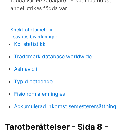
födda var Pizzabagare . Yrket med högst
andel utrikes födda var .
Spektrofotometri ir
i say ibs biverkningar
Kpi statistikk
Trademark database worldwide
Ash avicii
Typ d beteende
Fisionomia em ingles
Ackumulerad inkomst semesterersättning
Tarotberättelser - Sida 8 -