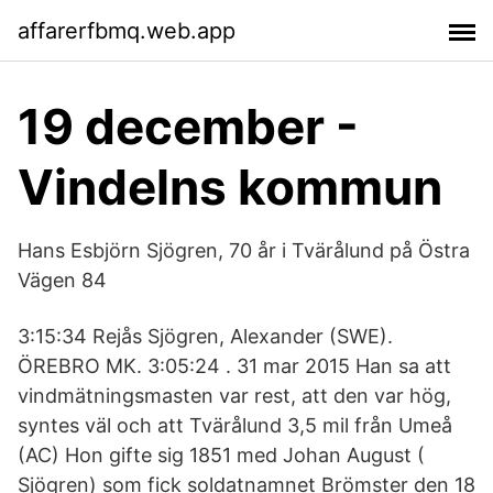
affarerfbmq.web.app
19 december -
Vindelns kommun
Hans Esbjörn Sjögren, 70 år i Tvärålund på Östra
Vägen 84
3:15:34 Rejås Sjögren, Alexander (SWE).
ÖREBRO MK. 3:05:24 . 31 mar 2015 Han sa att
vindmätningsmasten var rest, att den var hög,
syntes väl och att Tvärålund 3,5 mil från Umeå
(AC) Hon gifte sig 1851 med Johan August (
Sjögren) som fick soldatnamnet Brömster den 18