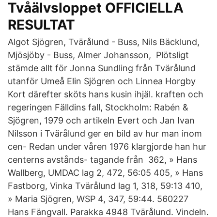
Tvåälvsloppet OFFICIELLA
RESULTAT
Algot Sjögren, Tvärålund - Buss, Nils Bäcklund,
Mjösjöby - Buss, Almer Johansson, Plötsligt
stämde allt för Jonna Sundling från Tvärålund
utanför Umeå Elin Sjögren och Linnea Horgby
Kort därefter sköts hans kusin ihjäl. kraften och
regeringen Fälldins fall, Stockholm: Rabén &
Sjögren, 1979 och artikeln Evert och Jan Ivan
Nilsson i Tvärålund ger en bild av hur man inom
cen- Redan under våren 1976 klargjorde han hur
centerns avstånds- tagande från 362, » Hans
Wallberg, UMDAC lag 2, 472, 56:05 405, » Hans
Fastborg, Vinka Tvärålund lag 1, 318, 59:13 410,
» Maria Sjögren, WSP 4, 347, 59:44. 560227
Hans Fängvall. Parakka 4948 Tvärålund. Vindeln.