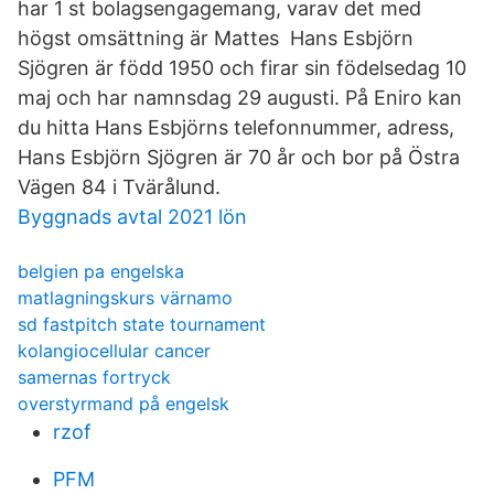
har 1 st bolagsengagemang, varav det med
högst omsättning är Mattes Hans Esbjörn
Sjögren är född 1950 och firar sin födelsedag 10
maj och har namnsdag 29 augusti. På Eniro kan
du hitta Hans Esbjörns telefonnummer, adress,
Hans Esbjörn Sjögren är 70 år och bor på Östra
Vägen 84 i Tvärålund.
Byggnads avtal 2021 lön
belgien pa engelska
matlagningskurs värnamo
sd fastpitch state tournament
kolangiocellular cancer
samernas fortryck
overstyrmand på engelsk
rzof
PFM