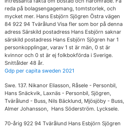
intressanta fakta om bostad och närområde. Få
reda på bolagsengagemang, tomtstorlek, och
mycket mer. Hans Esbjörn Sjögren Östra vägen
84 922 94 Tvärålund Visa fler som bor på denna
adress Särskild postadress Hans Esbjörn saknar
särskild postadress Hans Esbjörn Sjögren har 1
personkopplingar, varav 1 st är män, 0 st är
kvinnor och 0 st är ej folkbokförda i Sverige.
Snittålder 48 år.
Gdp per capita sweden 2021
Swe. 137. Nikanor Eliasson, Råsele - Personbil,
Hans Snäckvik, Laxnäs - Personbil, Sjögren,
Tvärålund - Buss, Nils Bäcklund, Mjösjöby - Buss,
Almer Johansson, Hans Söderström. Lycksele.
70-årig 922 94 Tvärålund Hans Esbjörn Sjögren