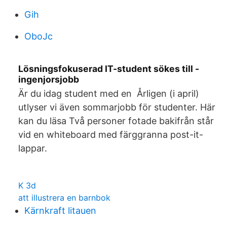
Gih
OboJc
Lösningsfokuserad IT-student sökes till -
ingenjorsjobb
Är du idag student med en Årligen (i april)
utlyser vi även sommarjobb för studenter. Här
kan du läsa Två personer fotade bakifrån står
vid en whiteboard med färggranna post-it-
lappar.
K 3d
att illustrera en barnbok
Kärnkraft litauen