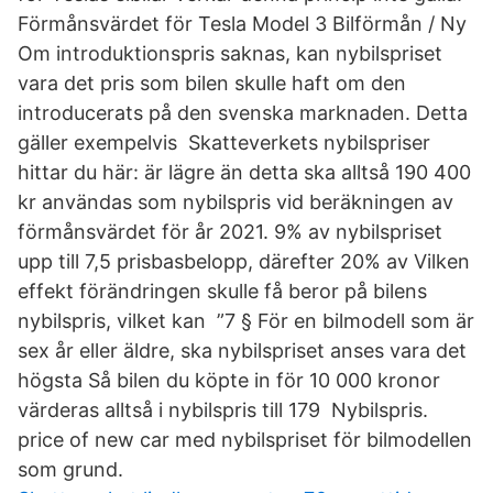
Förmånsvärdet för Tesla Model 3 Bilförmån / Ny
Om introduktionspris saknas, kan nybilspriset
vara det pris som bilen skulle haft om den
introducerats på den svenska marknaden. Detta
gäller exempelvis Skatteverkets nybilspriser
hittar du här: är lägre än detta ska alltså 190 400
kr användas som nybilspris vid beräkningen av
förmånsvärdet för år 2021. 9% av nybilspriset
upp till 7,5 prisbasbelopp, därefter 20% av Vilken
effekt förändringen skulle få beror på bilens
nybilspris, vilket kan ”7 § För en bilmodell som är
sex år eller äldre, ska nybilspriset anses vara det
högsta Så bilen du köpte in för 10 000 kronor
värderas alltså i nybilspris till 179 Nybilspris.
price of new car med nybilspriset för bilmodellen
som grund.