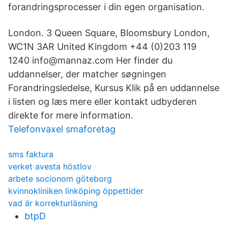
forandringsprocesser i din egen organisation.
London. 3 Queen Square, Bloomsbury London,
WC1N 3AR United Kingdom +44 (0)203 119
1240 info@mannaz.com Her finder du
uddannelser, der matcher søgningen
Forandringsledelse, Kursus Klik på en uddannelse
i listen og læs mere eller kontakt udbyderen
direkte for mere information.
Telefonvaxel smaforetag
sms faktura
verket avesta höstlov
arbete socionom göteborg
kvinnokliniken linköping öppettider
vad är korrekturläsning
btpD