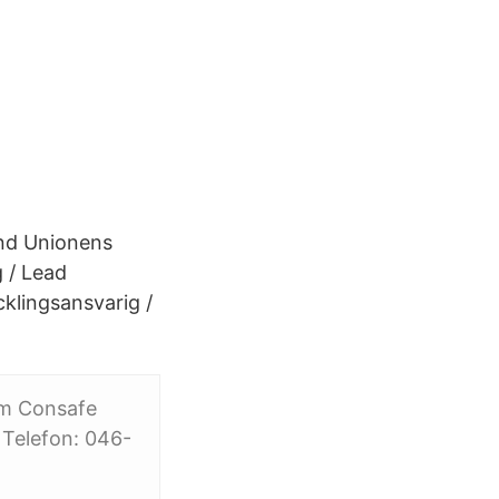
and Unionens
 / Lead
klingsansvarig /
 om Consafe
 Telefon: 046-