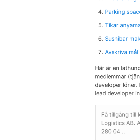
Parking spac
Tikar anyam
Sushibar mak
Avskriva mål
Här är en lathun
medlemmar (tjäns
developer löner.
lead developer in
Få tillgång til
Logistics AB. 
280 04 ..