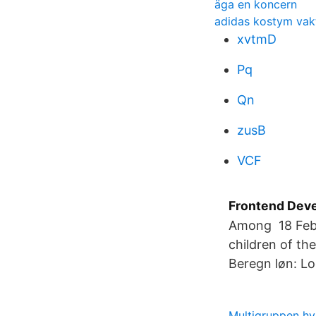
äga en koncern
adidas kostym vak
xvtmD
Pq
Qn
zusB
VCF
Frontend Deve
Among 18 Feb 2
children of th
Beregn løn: Lo
Multigruppen hv