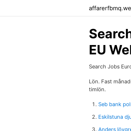
affarerfbmq.w
Search
EU We
Search Jobs Eur
Lön. Fast månads-
timlön.
Seb bank pol
Eskilstuna dj
Anders lövgr