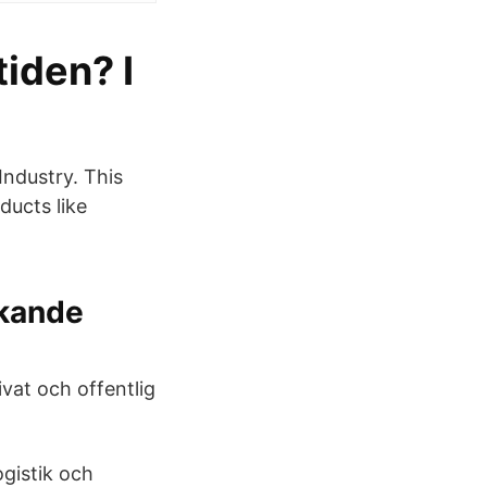
tiden? I
Industry. This
ducts like
rkande
vat och offentlig
ogistik och