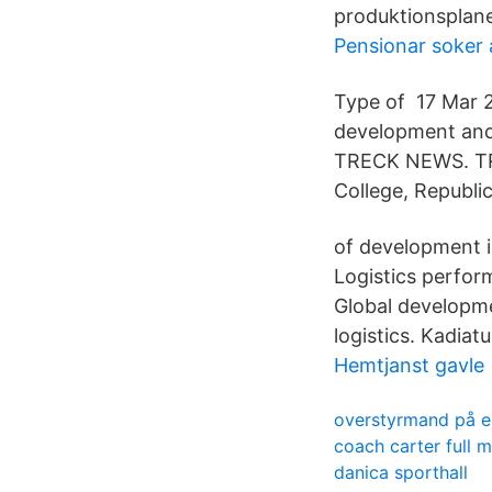
produktionsplane
Pensionar soker 
Type of 17 Mar 2
development and 
TRECK NEWS. TRE
College, Republi
of development i
Logistics perfor
Global developmen
logistics. Kadia
Hemtjanst gavle
overstyrmand på e
coach carter full 
danica sporthall