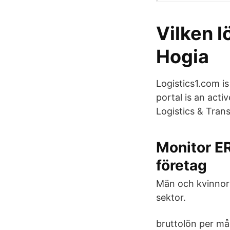
Vilken l
Hogia
Logistics1.com is
portal is an acti
Logistics & Tran
Monitor E
företag
Män och kvinnor 
sektor.
bruttolön per må