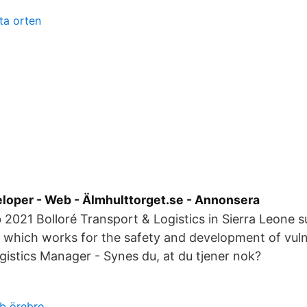
ta orten
loper - Web - Älmhulttorget.se - Annonsera
021 Bolloré Transport & Logistics in Sierra Leone s
e which works for the safety and development of vuln
gistics Manager - Synes du, at du tjener nok?
b örebro