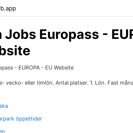
eb.app
 Jobs Europass - EU
bsite
opass - EUROPA - EU Website
 vecko- eller timlön. Antal platser. 1. Lön. Fast mån
ska
urpark öppettider
en