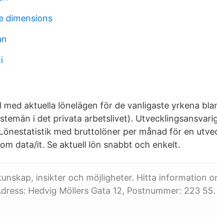
e dimensions
an
i
d med aktuella lönelägen för de vanligaste yrkena bl
temän i det privata arbetslivet). Utvecklingsansvarig
 Lönestatistik med bruttolöner per månad för en utvec
om data/it. Se aktuell lön snabbt och enkelt.
l kunskap, insikter och möjligheter. Hitta information
Adress: Hedvig Möllers Gata 12, Postnummer: 223 55.