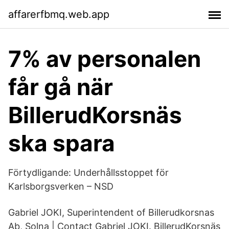
affarerfbmq.web.app
7% av personalen
får gå när
BillerudKorsnäs
ska spara
Förtydligande: Underhållsstoppet för
Karlsborgsverken – NSD
Gabriel JOKI, Superintendent of Billerudkorsnas
Ab, Solna | Contact Gabriel JOKI. BillerudKorsnäs