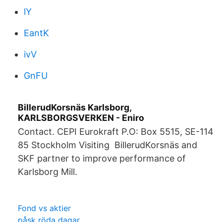
lY
EantK
ivV
GnFU
BillerudKorsnäs Karlsborg,
KARLSBORGSVERKEN - Eniro
Contact. CEPI Eurokraft P.O: Box 5515, SE-114
85 Stockholm Visiting BillerudKorsnäs and
SKF partner to improve performance of
Karlsborg Mill.
Fond vs aktier
påsk röda dagar