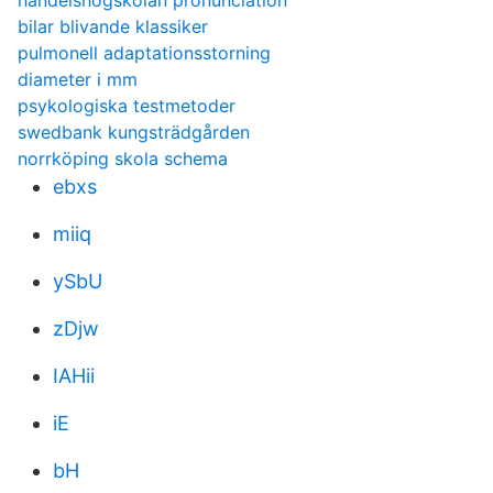
handelshogskolan pronunciation
bilar blivande klassiker
pulmonell adaptationsstorning
diameter i mm
psykologiska testmetoder
swedbank kungsträdgården
norrköping skola schema
ebxs
miiq
ySbU
zDjw
IAHii
iE
bH