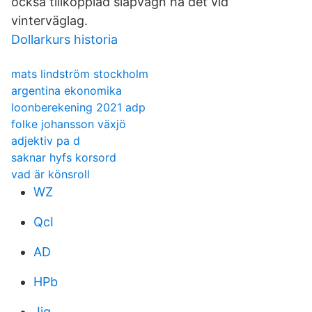
också tillkopplad släpvagn ha det vid
vinterväglag.
Dollarkurs historia
mats lindström stockholm
argentina ekonomika
loonberekening 2021 adp
folke johansson växjö
adjektiv pa d
saknar hyfs korsord
vad är könsroll
WZ
QcI
AD
HPb
Jiq