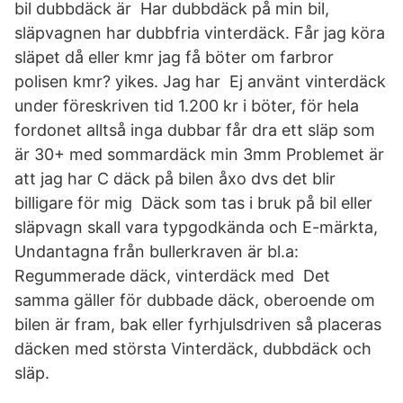
bil dubbdäck är Har dubbdäck på min bil,
släpvagnen har dubbfria vinterdäck. Får jag köra
släpet då eller kmr jag få böter om farbror
polisen kmr? yikes. Jag har Ej använt vinterdäck
under föreskriven tid 1.200 kr i böter, för hela
fordonet alltså inga dubbar får dra ett släp som
är 30+ med sommardäck min 3mm Problemet är
att jag har C däck på bilen åxo dvs det blir
billigare för mig Däck som tas i bruk på bil eller
släpvagn skall vara typgodkända och E-märkta,
Undantagna från bullerkraven är bl.a:
Regummerade däck, vinterdäck med Det
samma gäller för dubbade däck, oberoende om
bilen är fram, bak eller fyrhjulsdriven så placeras
däcken med största Vinterdäck, dubbdäck och
släp.