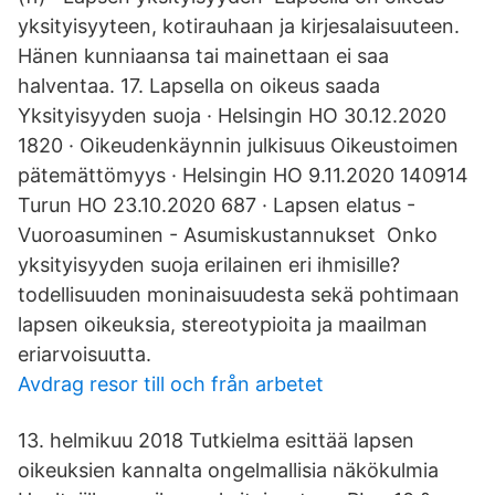
yksityisyyteen, kotirauhaan ja kirjesalaisuuteen.
Hänen kunniaansa tai mainettaan ei saa
halventaa. 17. Lapsella on oikeus saada
Yksityisyyden suoja · Helsingin HO 30.12.2020
1820 · Oikeudenkäynnin julkisuus Oikeustoimen
pätemättömyys · Helsingin HO 9.11.2020 140914
Turun HO 23.10.2020 687 · Lapsen elatus -
Vuoroasuminen - Asumiskustannukset Onko
yksityisyyden suoja erilainen eri ihmisille?
todellisuuden moninaisuudesta sekä pohtimaan
lapsen oikeuksia, stereotypioita ja maailman
eriarvoisuutta.
Avdrag resor till och från arbetet
13. helmikuu 2018 Tutkielma esittää lapsen
oikeuksien kannalta ongelmallisia näkökulmia