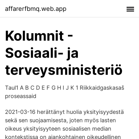
affarerfbmq.web.app
Kolumnit -
Sosiaali- ja
terveysministeriö
Taul1 A B C D E F G H I J K 1 Riikkaidgaskasaš
proseassaid
2021-03-16 herättänyt huolia yksityisyydestä
sekä sen suojaamisesta, joten myös lasten
oikeus yksityisyyteen sosiaalisen median
kontekstissa on ajankohtainen oikeudellinen