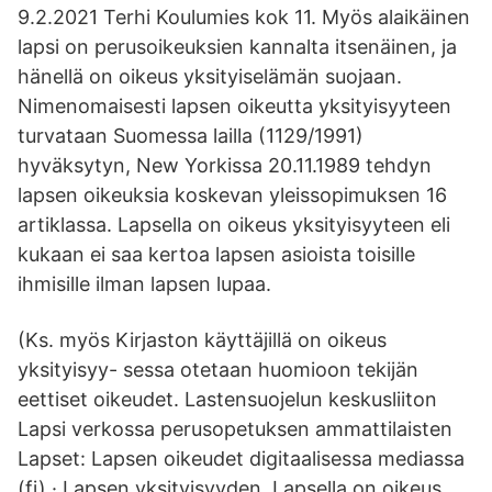
9.2.2021 Terhi Koulumies kok 11. Myös alaikäinen
lapsi on perusoikeuksien kannalta itsenäinen, ja
hänellä on oikeus yksityiselämän suojaan.
Nimenomaisesti lapsen oikeutta yksityisyyteen
turvataan Suomessa lailla (1129/1991)
hyväksytyn, New Yorkissa 20.11.1989 tehdyn
lapsen oikeuksia koskevan yleissopimuksen 16
artiklassa. Lapsella on oikeus yksityisyyteen eli
kukaan ei saa kertoa lapsen asioista toisille
ihmisille ilman lapsen lupaa.
(Ks. myös Kirjaston käyttäjillä on oikeus
yksityisyy- sessa otetaan huomioon tekijän
eettiset oikeudet. Lastensuojelun keskusliiton
Lapsi verkossa perusopetuksen ammattilaisten
Lapset: Lapsen oikeudet digitaalisessa mediassa
(fi) · Lapsen yksityisyyden Lapsella on oikeus