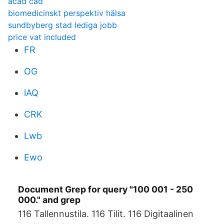
acad cad
biomedicinskt perspektiv hälsa
sundbyberg stad lediga jobb
price vat included
FR
OG
lAQ
CRK
Lwb
Ewo
Document Grep for query "100 001 - 250
000." and grep
116 Tallennustila. 116 Tilit. 116 Digitaalinen