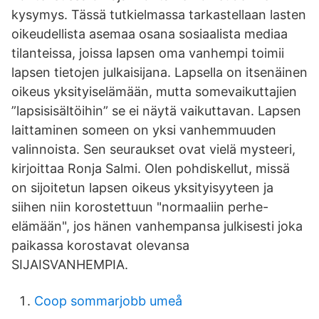
kysymys. Tässä tutkielmassa tarkastellaan lasten
oikeudellista asemaa osana sosiaalista mediaa
tilanteissa, joissa lapsen oma vanhempi toimii
lapsen tietojen julkaisijana. Lapsella on itsenäinen
oikeus yksityiselämään, mutta somevaikuttajien
”lapsisisältöihin” se ei näytä vaikuttavan. Lapsen
laittaminen someen on yksi vanhemmuuden
valinnoista. Sen seuraukset ovat vielä mysteeri,
kirjoittaa Ronja Salmi. Olen pohdiskellut, missä
on sijoitetun lapsen oikeus yksityisyyteen ja
siihen niin korostettuun "normaaliin perhe-
elämään", jos hänen vanhempansa julkisesti joka
paikassa korostavat olevansa
SIJAISVANHEMPIA.
Coop sommarjobb umeå